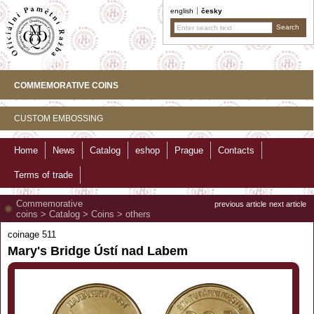
english
česky
COMMEMORATIVE COINS
CUSTOM EMBOSSING
Home
News
Catalog
eshop
Prague
Contacts
Terms of trade
Commemorative
previous article
next article
coins
>
Catalog
>
Coins
>
others
coinage 511
Mary's Bridge Ústí nad Labem