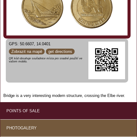
GPS: 50.6607, 14.0401
Zobrazit na mapě
get directions
QR kód obsahuje souřadnice místa pro snadné použití ve
vašem mobilu.
Bridge is a very interesting modern structure, crossing the Elbe river.
POINTS OF SALE
PHOTOGALERY